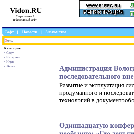
Vidon.RU
Лицензионный
и бесплатный софт
Софт
|
Новости
|
Знакомства
Категории:
• Софт
• Интернет
• Игры
Администрация Волог
• Железо
последовательного вн
Развитие и эксплуатация с
продуманного и последоват
технологий в документообо
Одиннадцатую конфер
необычно: «Где деньги