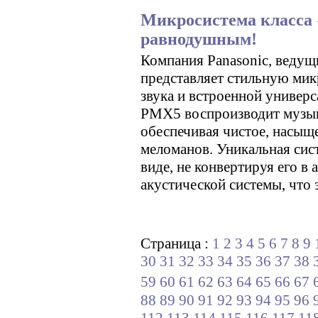
Микросистема класса 
равнодушным!
Компания Panasonic, ведущ
представляет стильную ми
звука и встроенной универс
PMX5 воспроизводит музыку
обеспечивая чистое, насыщ
меломанов. Уникальная сис
виде, не конвертируя его в
акустической системы, что
Страница :
1
2
3
4
5
6
7
8
9
30
31
32
33
34
35
36
37
38
59
60
61
62
63
64
65
66
67
88
89
90
91
92
93
94
95
96