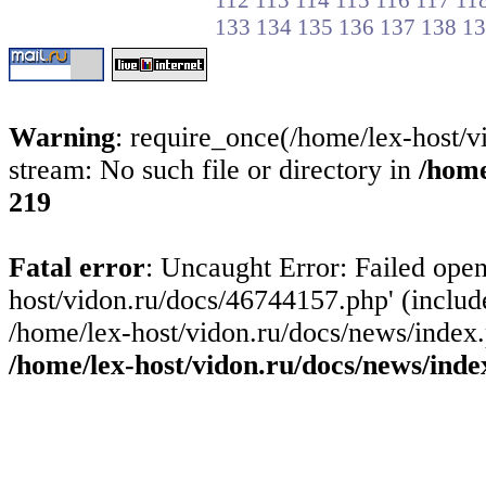
112
113
114
115
116
117
11
133
134
135
136
137
138
13
Warning
: require_once(/home/lex-host/v
stream: No such file or directory in
/home
219
Fatal error
: Uncaught Error: Failed open
host/vidon.ru/docs/46744157.php' (include
/home/lex-host/vidon.ru/docs/news/index.
/home/lex-host/vidon.ru/docs/news/inde