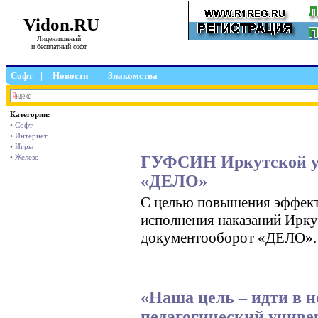
Vidon.RU
Лицензионный
и бесплатный софт
Софт
|
Новости
|
Знакомства
Категории:
• Софт
• Интернет
• Игры
ГУФСИН Иркутской ус
• Железо
«ДЕЛО»
С целью повышения эффект
исполнения наказаний Ирку
документооборот «ДЕЛО».
«Наша цель – идти в 
педагогический универ