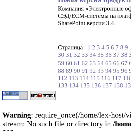
Компания «Электронные оф
СЭД/ECM-системы на платфо
SharePoint верcии 3.4.
Страница :
1
2
3
4
5
6
7
8
9
30
31
32
33
34
35
36
37
38
59
60
61
62
63
64
65
66
67
88
89
90
91
92
93
94
95
96
112
113
114
115
116
117
11
133
134
135
136
137
138
13
Warning
: require_once(/home/lex-host/v
stream: No such file or directory in
/home