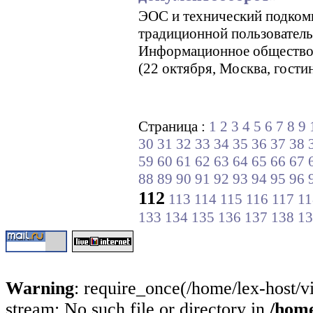
ЭОС и технический подкоми
традиционной пользовател
Информационное общество-2
(22 октября, Москва, гост
Страница :
1
2
3
4
5
6
7
8
9
30
31
32
33
34
35
36
37
38
59
60
61
62
63
64
65
66
67
88
89
90
91
92
93
94
95
96
112
113
114
115
116
117
11
133
134
135
136
137
138
13
Warning
: require_once(/home/lex-host/v
stream: No such file or directory in
/home