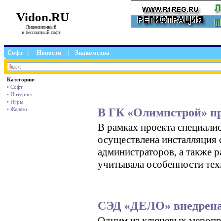
Vidon.RU
Лицензионный
и бесплатный софт
Софт
|
Новости
|
Знакомства
Категории:
• Софт
• Интернет
• Игры
В ГК «Олимпстрой» п
• Железо
В рамках проекта специали
осуществлена инсталляция с
администраторов, а также р
учитывала особенности тех
СЭД «ДЕЛО» внедрена 
Одним из ключевых меропр