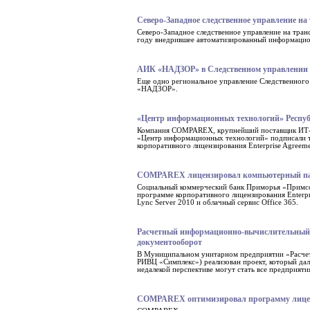
Северо-Западное следственное управление н
Северо-Западное следственное управление на тран
году внедрившее автоматизированный информацио
АИК «НАДЗОР» в Следственном управлении п
Еще одно региональное управление Следственного
«НАДЗОР».
«Центр информационных технологий» Респуб
Компания COMPAREX, крупнейший поставщик ИТ-ре
«Центр информационных технологий» подписали тр
корпоративного лицензирования Enterprise Agreemen
COMPAREX лицензировал компьютерный парк
Социальный коммерческий банк Приморья «Примсо
программе корпоративного лицензирования Enterpr
Lync Server 2010 и облачный сервис Office 365.
Расчетный информационно-вычислительный 
документооборот
В Муниципальном унитарном предприятии «Расче
РИВЦ «Симплекс») реализован проект, который да
недалекой перспективе могут стать все предприя
COMPAREX оптимизировал программу лиц