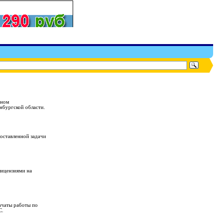
нном
нбургской области.
поставленной задачи
лицензиями на
ачаты работы по
С.