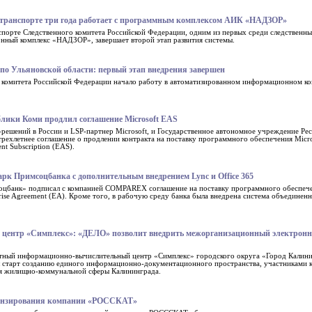
а транспорте три года работает с программным комплексом АИК «НАДЗОР»
спорте Следственного комитета Российской Федерации, одним из первых среди следственны
нный комплекс «НАДЗОР», завершает второй этап развития системы.
о Ульяновской области: первый этап внедрения завершен
 комитета Российской Федерации начало работу в автоматизированном информационном ко
лики Коми продлил соглашение Microsoft EAS
шений в России и LSP-партнер Microsoft, и Государственное автономное учреждение Ре
ехлетнее соглашение о продлении контракта на поставку программного обеспечения Micro
t Subscription (EAS).
 Примсоцбанка с дополнительным внедрением Lync и Office 365
цбанк» подписал с компанией COMPAREX соглашение на поставку программного обеспечен
ise Agreement (EA). Кроме того, в рабочую среду банка была внедрена система объедине
центр «Симплекс»: «ДЕЛО» позволит внедрить межорганизационный электрон
тный информационно-вычислительный центр «Симплекс» городского округа «Город Кали
л старт созданию единого информационно-документационного пространства, участниками к
тия жилищно-коммунальной сферы Калининграда.
ензирования компании «РОССКАТ»