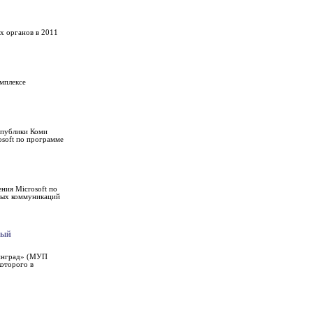
х органов в 2011
мплексе
спублики Коми
soft по программе
ия Microsoft по
нных коммуникаций
ный
нинград» (МУП
оторого в