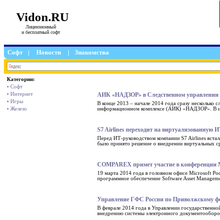
Vidon.RU
Лицензионный
и бесплатный софт
Софт
|
Новости
|
Знакомства
Категории:
• Софт
• Интернет
АИК «НАДЗОР» в Следственном управлении п
• Игры
В конце 2013 – начале 2014 года сразу несколько
• Железо
информационном комплексе (АИК) «НАДЗОР». В их 
S7 Airlines переходит на виртуализованную 
Перед ИТ-руководством компании S7 Airlines вста
было принято решение о внедрении виртуальных с
COMPAREX примет участие в конференции M
19 марта 2014 года в головном офисе Microsoft Р
программное обеспечение Software Asset Managem
Управление ГФС России по Приволжскому фе
В феврале 2014 года в Управлении государственн
внедрению системы электронного документооборот