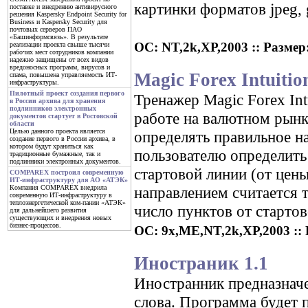
картинки форматов jpeg, 
поставке и внедрению антивирусного
решения Kaspersky Endpoint Security for
Business и Kaspersky Security для
почтовых серверов ПАО
«Башинформсвязь». В результате
ОС: NT,2k,XP,2003 :: Размер:
реализации проекта свыше тысячи
рабочих мест сотрудников компании
надежно защищены от всех видов
вредоносных программ, вирусов и
Magic Forex Intuition
спама, повышена управляемость ИТ-
инфраструктуры.
Пилотный проект создания первого
Тренажер Magic Forex Int
в России архива для хранения
подлинников электронных
работе на валютном рынк
документов стартует в Ростовской
области
Целью данного проекта является
определять правильное н
создание первого в России архива, в
котором будут храниться как
пользователю определить
традиционные бумажные, так и
подлинники электронных документов.
стартовой линии (от цен
COMPAREX построил современную
ИТ-инфраструктуру для АО «АТЭК»
направлением считается 
Компания COMPAREX внедрила
современную ИТ-инфраструктуру в
теплоэнергетической ком-пании «АТЭК»
число пунктов от стартов
для дальнейшего развития
существующих и внедрения новых
бизнес-процессов.
ОС: 9x,ME,NT,2k,XP,2003 :: Р
Иностраник 1.1
Иностранник предназначе
слова. Программа будет п