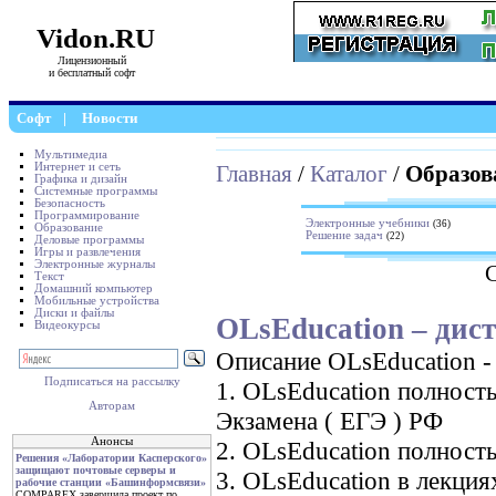
Vidon.RU
Лицензионный
и бесплатный софт
Софт
|
Новости
Мультимедиа
Интернет и сеть
Главная
/
Каталог
/
Образов
Графика и дизайн
Системные программы
Безопасность
Программирование
Электронные учебники
(36)
Образование
Решение задач
(22)
Деловые программы
Игры и развлечения
Электронные журналы
Текст
Домашний компьютер
Мобильные устройства
Диски и файлы
OLsEducation – дист
Видеокурсы
Описание OLsEducation -
Подписаться на рассылку
1. OLsEducation полност
Авторам
Экзамена ( ЕГЭ ) РФ
Анонсы
2. OLsEducation полност
Решения «Лаборатории Касперского»
защищают почтовые серверы и
3. OLsEducation в лекциях
рабочие станции «Башинформсвязи»
COMPAREX завершила проект по