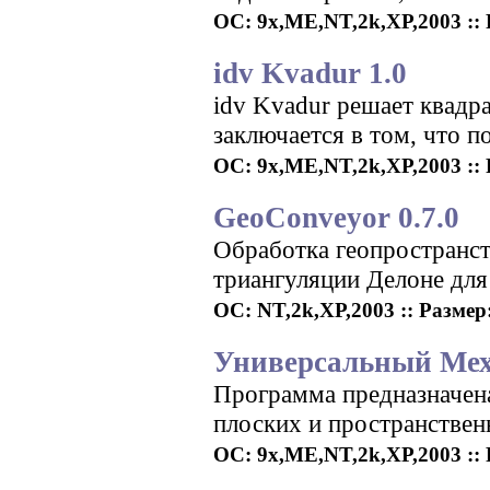
ОС: 9x,ME,NT,2k,XP,2003 :: 
idv Kvadur 1.0
idv Kvadur решает квадр
заключается в том, что п
ОС: 9x,ME,NT,2k,XP,2003 :: Р
GeoConveyor 0.7.0
Обработка геопространс
триангуляции Делоне для
ОС: NT,2k,XP,2003 :: Размер: 
Универсальный Мех
Программа предназначен
плоских и пространствен
ОС: 9x,ME,NT,2k,XP,2003 :: Р