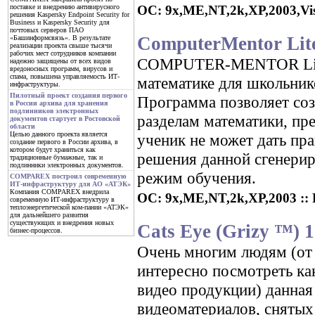
ОС: 9x,ME,NT,2k,XP,2003,Vista
поставке и внедрению антивирусного
решения Kaspersky Endpoint Security for
Business и Kaspersky Security для
почтовых серверов ПАО
ComputerMentor Lit
«Башинформсвязь». В результате
реализации проекта свыше тысячи
рабочих мест сотрудников компании
COMPUTER-MENTOR Lite М
надежно защищены от всех видов
вредоносных программ, вирусов и
спама, повышена управляемость ИТ-
математике для школьник
инфраструктуры.
Пилотный проект создания первого
Программа позволяет соз
в России архива для хранения
подлинников электронных
разделам математики, пре
документов стартует в Ростовской
области
Целью данного проекта является
ученик не может дать пр
создание первого в России архива, в
котором будут храниться как
решения данной сгенериро
традиционные бумажные, так и
подлинники электронных документов.
режим обучения.
COMPAREX построил современную
ИТ-инфраструктуру для АО «АТЭК»
Компания COMPAREX внедрила
ОС: 9x,ME,NT,2k,XP,2003 :: Р
современную ИТ-инфраструктуру в
теплоэнергетической ком-пании «АТЭК»
для дальнейшего развития
существующих и внедрения новых
Cats Eye (Grizy ™) 1
бизнес-процессов.
Очень многим людям (от
интересно посмотреть ка
видео продукции) данная
видеоматериалов, снятых 