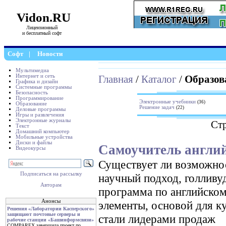
Vidon.RU
Лицензионный
и бесплатный софт
Софт
|
Новости
Мультимедиа
Интернет и сеть
Главная
/
Каталог
/
Образов
Графика и дизайн
Системные программы
Безопасность
Программирование
Электронные учебники
(36)
Образование
Решение задач
(22)
Деловые программы
Игры и развлечения
Электронные журналы
Ст
Текст
Домашний компьютер
Мобильные устройства
Диски и файлы
Самоучитель англий
Видеокурсы
Существует ли возможнос
Подписаться на рассылку
научный подход, голливу
Авторам
программа по английском
Анонсы
элементы, основой для к
Решения «Лаборатории Касперского»
защищают почтовые серверы и
стали лидерами продаж
рабочие станции «Башинформсвязи»
COMPAREX завершила проект по