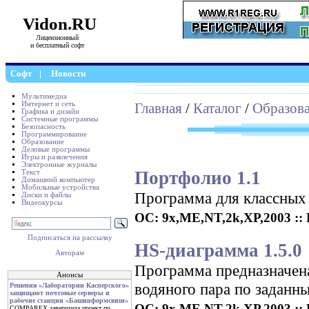
Vidon.RU
Лицензионный
и бесплатный софт
Софт
|
Новости
Мультимедиа
Интернет и сеть
Главная
/
Каталог
/
Образов
Графика и дизайн
Системные программы
Безопасность
Программирование
Образование
Деловые программы
Игры и развлечения
Электронные журналы
Портфолио 1.1
Текст
Домашний компьютер
Мобильные устройства
Программа для классных
Диски и файлы
Видеокурсы
ОС: 9x,ME,NT,2k,XP,2003 :: Р
Подписаться на рассылку
HS-диаграмма 1.5.0
Авторам
Программа предназначена
Анонсы
водяного пара по заданн
Решения «Лаборатории Касперского»
защищают почтовые серверы и
рабочие станции «Башинформсвязи»
ОС: 9x,ME,NT,2k,XP,2003 :: Р
COMPAREX завершила проект по