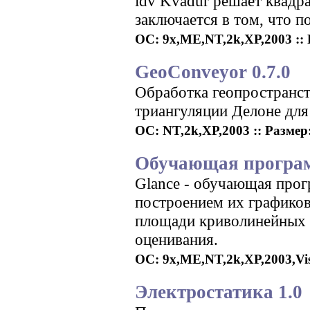
idv Kvadur решает квадр
заключается в том, что п
ОС: 9x,ME,NT,2k,XP,2003 :: Р
GeoConveyor 0.7.0
Обработка геопространс
триангуляции Делоне для
ОС: NT,2k,XP,2003 :: Размер: 
Обучающая программ
Glance - обучающая прог
построением их графиков
площади криволинейных 
оценивания.
ОС: 9x,ME,NT,2k,XP,2003,Vista
Электростатика 1.0