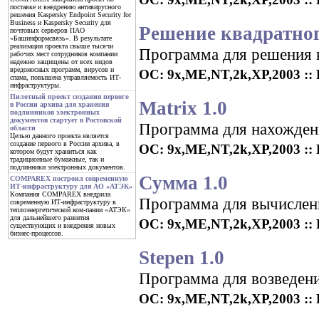
поставке и внедрению антивирусного
решения Kaspersky Endpoint Security for
Business и Kaspersky Security для
Решение квадратног
почтовых серверов ПАО
«Башинформсвязь». В результате
реализации проекта свыше тысячи
Программа для решения к
рабочих мест сотрудников компании
надежно защищены от всех видов
вредоносных программ, вирусов и
ОС: 9x,ME,NT,2k,XP,2003 :: Р
спама, повышена управляемость ИТ-
инфраструктуры.
Пилотный проект создания первого
Matrix 1.0
в России архива для хранения
подлинников электронных
документов стартует в Ростовской
Программа для нахождени
области
Целью данного проекта является
создание первого в России архива, в
ОС: 9x,ME,NT,2k,XP,2003 :: Р
котором будут храниться как
традиционные бумажные, так и
подлинники электронных документов.
Сумма 1.0
COMPAREX построил современную
ИТ-инфраструктуру для АО «АТЭК»
Компания COMPAREX внедрила
Программа для вычислен
современную ИТ-инфраструктуру в
теплоэнергетической ком-пании «АТЭК»
для дальнейшего развития
ОС: 9x,ME,NT,2k,XP,2003 :: Р
существующих и внедрения новых
бизнес-процессов.
Stepen 1.0
Программа для возведени
ОС: 9x,ME,NT,2k,XP,2003 :: Р