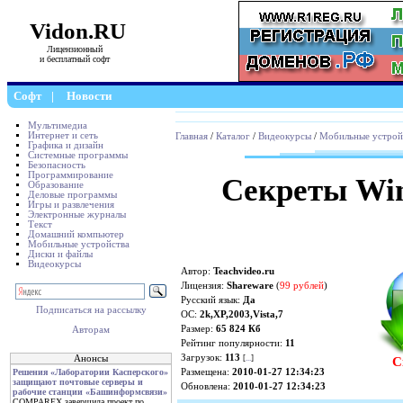
Vidon.RU
Лицензионный
и бесплатный софт
Софт
|
Новости
Мультимедиа
Интернет и сеть
Главная
/
Каталог
/
Видеокурсы
/
Мобильные устрой
Графика и дизайн
Системные программы
Безопасность
Программирование
Секреты Win
Образование
Деловые программы
Игры и развлечения
Электронные журналы
Текст
Домашний компьютер
Мобильные устройства
Диски и файлы
Видеокурсы
Автор:
Teachvideo.ru
Лицензия:
Shareware
(
99 рублей
)
Русский язык:
Да
Подписаться на рассылку
ОС:
2k,XP,2003,Vista,7
Размер:
65 824 Кб
Авторам
Рейтинг популярности:
11
Загрузок:
113
[
...
]
Анонсы
С
Размещена:
2010-01-27 12:34:23
Решения «Лаборатории Касперского»
защищают почтовые серверы и
Обновлена:
2010-01-27 12:34:23
рабочие станции «Башинформсвязи»
COMPAREX завершила проект по