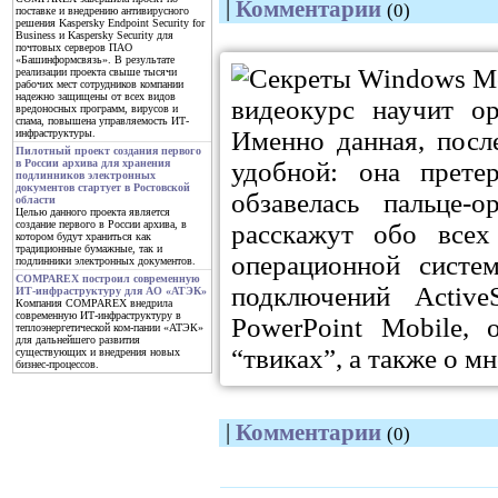
|
Комментарии
(0)
поставке и внедрению антивирусного
решения Kaspersky Endpoint Security for
Business и Kaspersky Security для
почтовых серверов ПАО
«Башинформсвязь». В результате
реализации проекта свыше тысячи
рабочих мест сотрудников компании
надежно защищены от всех видов
видеокурс научит о
вредоносных программ, вирусов и
спама, повышена управляемость ИТ-
Именно данная, посл
инфраструктуры.
Пилотный проект создания первого
удобной: она прете
в России архива для хранения
подлинников электронных
документов стартует в Ростовской
обзавелась пальце-
области
Целью данного проекта является
создание первого в России архива, в
расскажут обо всех
котором будут храниться как
традиционные бумажные, так и
операционной систем
подлинники электронных документов.
COMPAREX построил современную
подключений Activ
ИТ-инфраструктуру для АО «АТЭК»
Компания COMPAREX внедрила
современную ИТ-инфраструктуру в
PowerPoint Mobile,
теплоэнергетической ком-пании «АТЭК»
для дальнейшего развития
“твиках”, а также о м
существующих и внедрения новых
бизнес-процессов.
|
Комментарии
(0)