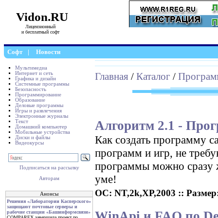
Vidon.RU
Лицензионный
и бесплатный софт
Софт
|
Новости
Мультимедиа
Интернет и сеть
Главная
/
Каталог
/
Програм
Графика и дизайн
Системные программы
Безопасность
Программирование
Образование
Деловые программы
Игры и развлечения
Электронные журналы
Алгоритм 2.1 - Про
Текст
Домашний компьютер
Мобильные устройства
Как создать программу с
Диски и файлы
Видеокурсы
программ и игр, не треб
программы можно сразу ж
Подписаться на рассылку
уме!
Авторам
ОС: NT,2k,XP,2003 :: Размер: 
Анонсы
Решения «Лаборатории Касперского»
защищают почтовые серверы и
WinApi и FAQ по Del
рабочие станции «Башинформсвязи»
COMPAREX завершила проект по