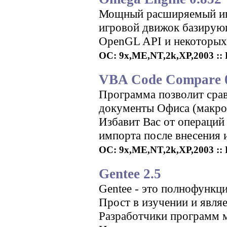
Мощный расширяемый иг
игровой движок базирующ
OpenGL API и некоторых 
ОС: 9x,ME,NT,2k,XP,2003 :: Р
VBA Code Compare 
Программа позволит сра
документы Офиса (макросы
Избавит Вас от операций
импорта после внесения 
ОС: 9x,ME,NT,2k,XP,2003 :: 
Gentee 2.5
Gentee - это полнофункц
Прост в изучении и явля
Разработчики программ м