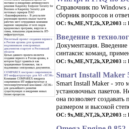
поставке и внедрению антивирусного
Справочник по Windows 
решения Kaspersky Endpoint Security for
Business и Kaspersky Security для
почтовых серверов ПАО
сборник вопросов и ответ
«Башинформсвязь». В результате
реализации проекта свыше тысячи
ОС: 9x,ME,NT,2k,XP,2003 :: 
рабочих мест сотрудников компании
надежно защищены от всех видов
вредоносных программ, вирусов и
спама, повышена управляемость ИТ-
Введение в технол
инфраструктуры.
Пилотный проект создания первого
в России архива для хранения
Документация. Введение
подлинников электронных
документов стартует в Ростовской
синтаксис команд, прим
области
Целью данного проекта является
создание первого в России архива, в
ОС: 9x,ME,NT,2k,XP,2003 :: 
котором будут храниться как
традиционные бумажные, так и
подлинники электронных документов.
Smart Install Maker 5
COMPAREX построил современную
ИТ-инфраструктуру для АО «АТЭК»
Компания COMPAREX внедрила
Smart Install Maker - эт
современную ИТ-инфраструктуру в
теплоэнергетической ком-пании «АТЭК»
для дальнейшего развития
установочных пакетов. Н
существующих и внедрения новых
бизнес-процессов.
она позволяет создавать
размером и высокой степ
ОС: 9x,ME,NT,2k,XP,2003 :: Р
Omega Engine 0.852