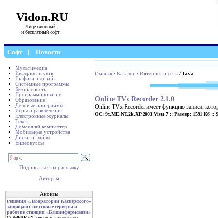
Vidon.RU
Лицензионный
и бесплатный софт
Софт
|
Новости
Мультимедиа
Интернет и сеть
Главная
/
Каталог
/
Интернет и сеть
/
Java
Графика и дизайн
Системные программы
Безопасность
Программирование
Online TVx Recorder 2.1.0
Образование
Деловые программы
Online TVx Recorder имеет функцию записи, кото
Игры и развлечения
ОС: 9x,ME,NT,2k,XP,2003,Vista,7 :: Размер: 1591 Кб :: S
Электронные журналы
Текст
Домашний компьютер
Мобильные устройства
Диски и файлы
Видеокурсы
Подписаться на рассылку
Авторам
Анонсы
Решения «Лаборатории Касперского»
защищают почтовые серверы и
рабочие станции «Башинформсвязи»
COMPAREX завершила проект по