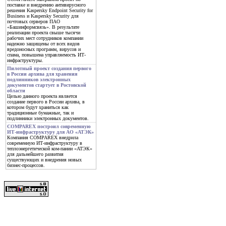
поставке и внедрению антивирусного
решения Kaspersky Endpoint Security for
Business и Kaspersky Security для
почтовых серверов ПАО
«Башинформсвязь». В результате
реализации проекта свыше тысячи
рабочих мест сотрудников компании
надежно защищены от всех видов
вредоносных программ, вирусов и
спама, повышена управляемость ИТ-
инфраструктуры.
Пилотный проект создания первого
в России архива для хранения
подлинников электронных
документов стартует в Ростовской
области
Целью данного проекта является
создание первого в России архива, в
котором будут храниться как
традиционные бумажные, так и
подлинники электронных документов.
COMPAREX построил современную
ИТ-инфраструктуру для АО «АТЭК»
Компания COMPAREX внедрила
современную ИТ-инфраструктуру в
теплоэнергетической ком-пании «АТЭК»
для дальнейшего развития
существующих и внедрения новых
бизнес-процессов.