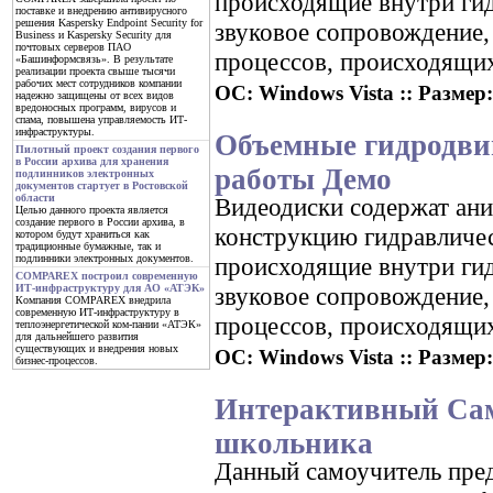
происходящие внутри ги
поставке и внедрению антивирусного
решения Kaspersky Endpoint Security for
звуковое сопровождение,
Business и Kaspersky Security для
почтовых серверов ПАО
процессов, происходящих
«Башинформсвязь». В результате
реализации проекта свыше тысячи
рабочих мест сотрудников компании
ОС: Windows Vista :: Размер:
надежно защищены от всех видов
вредоносных программ, вирусов и
спама, повышена управляемость ИТ-
инфраструктуры.
Объемные гидродви
Пилотный проект создания первого
в России архива для хранения
работы Демо
подлинников электронных
документов стартует в Ростовской
области
Видеодиски содержат ан
Целью данного проекта является
создание первого в России архива, в
конструкцию гидравличес
котором будут храниться как
традиционные бумажные, так и
происходящие внутри ги
подлинники электронных документов.
COMPAREX построил современную
звуковое сопровождение,
ИТ-инфраструктуру для АО «АТЭК»
Компания COMPAREX внедрила
современную ИТ-инфраструктуру в
процессов, происходящих
теплоэнергетической ком-пании «АТЭК»
для дальнейшего развития
существующих и внедрения новых
ОС: Windows Vista :: Размер:
бизнес-процессов.
Интерактивный Сам
школьника
Данный самоучитель пред