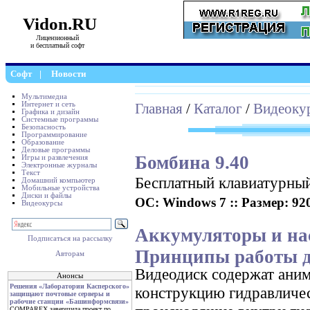
Vidon.RU
Лицензионный
и бесплатный софт
Софт
|
Новости
Мультимедиа
Интернет и сеть
Главная
/
Каталог
/
Видеоку
Графика и дизайн
Системные программы
Безопасность
Программирование
Образование
Деловые программы
Бомбина 9.40
Игры и развлечения
Электронные журналы
Текст
Бесплатный клавиатурны
Домашний компьютер
Мобильные устройства
Диски и файлы
ОС: Windows 7 :: Размер: 920
Видеокурсы
Аккумуляторы и на
Подписаться на рассылку
Принципы работы 
Авторам
Видеодиск содержат ани
Анонсы
Решения «Лаборатории Касперского»
конструкцию гидравличес
защищают почтовые серверы и
рабочие станции «Башинформсвязи»
COMPAREX завершила проект по