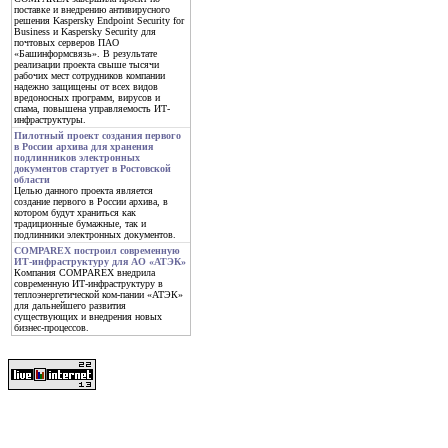
поставке и внедрению антивирусного
решения Kaspersky Endpoint Security for
Business и Kaspersky Security для
почтовых серверов ПАО
«Башинформсвязь». В результате
реализации проекта свыше тысячи
рабочих мест сотрудников компании
надежно защищены от всех видов
вредоносных программ, вирусов и
спама, повышена управляемость ИТ-
инфраструктуры.
Пилотный проект создания первого
в России архива для хранения
подлинников электронных
документов стартует в Ростовской
области
Целью данного проекта является
создание первого в России архива, в
котором будут храниться как
традиционные бумажные, так и
подлинники электронных документов.
COMPAREX построил современную
ИТ-инфраструктуру для АО «АТЭК»
Компания COMPAREX внедрила
современную ИТ-инфраструктуру в
теплоэнергетической ком-пании «АТЭК»
для дальнейшего развития
существующих и внедрения новых
бизнес-процессов.