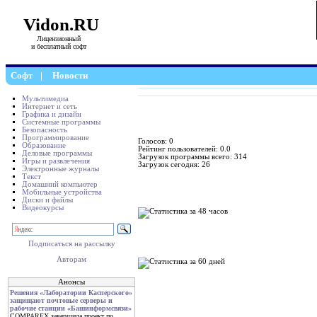
Vidon.RU
Лицензионный
и бесплатный софт
Софт
|
Новости
Мультимедиа
Интернет и сеть
Графика и дизайн
Системные программы
Безопасность
Программирование
Голосов: 0
Образование
Рейтинг пользователей: 0.0
Деловые программы
Загрузок программы всего: 314
Игры и развлечения
Загрузок сегодня: 26
Электронные журналы
Текст
Домашний компьютер
Мобильные устройства
Диски и файлы
Видеокурсы
Подписаться на рассылку
Авторам
Анонсы
Решения «Лаборатории Касперского»
защищают почтовые серверы и
рабочие станции «Башинформсвязи»
COMPAREX завершила проект по