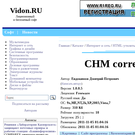
Vidon.RU
Лицензионный
и бесплатный софт
Софт
|
Новости
Мультимедиа
Интернет и сеть
Главная
/
Каталог
/
Интернет и сеть
/
HTML-утилит
Графика и дизайн
Системные программы
Безопасность
Программирование
CHM correc
Образование
Деловые программы
Игры и развлечения
Электронные журналы
Текст
Домашний компьютер
Автор:
Евдокимов Дмитрий Петрович
Мобильные устройства
(
Написать автору
)
Диски и файлы
Видеокурсы
Версия:
1.0.0.5
Лицензия:
Freeware
Русский язык:
Да
ОС:
9x,ME,NT,2k,XP,2003,Vista,7
Подписаться на рассылку
Размер:
310 Кб
Авторам
Рейтинг популярности:
10
Загрузок:
25
[
...
]
Анонсы
Размещена:
2011-11-05 01:04:16
Решения «Лаборатории Касперского»
Обновлена:
2011-11-05 01:04:16
защищают почтовые серверы и
рабочие станции «Башинформсвязи»
|
Картинка
|
Сайт программы
|
Комментарии
(0
COMPAREX завершила проект по