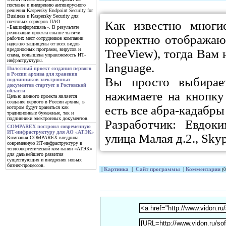
поставке и внедрению антивирусного
решения Kaspersky Endpoint Security for
Business и Kaspersky Security для
Как известно многи
почтовых серверов ПАО
«Башинформсвязь». В результате
реализации проекта свыше тысячи
корректно отображаю
рабочих мест сотрудников компании
надежно защищены от всех видов
вредоносных программ, вирусов и
TreeView), тогда Вам 
спама, повышена управляемость ИТ-
инфраструктуры.
language.
Пилотный проект создания первого
в России архива для хранения
Вы просто выбирае
подлинников электронных
документов стартует в Ростовской
области
нажимаете на кнопку 
Целью данного проекта является
создание первого в России архива, в
есть все абра-кадабры
котором будут храниться как
традиционные бумажные, так и
подлинники электронных документов.
Разработчик: Евдок
COMPAREX построил современную
ИТ-инфраструктуру для АО «АТЭК»
улица Малая д.2., Sky
Компания COMPAREX внедрила
современную ИТ-инфраструктуру в
теплоэнергетической ком-пании «АТЭК»
для дальнейшего развития
существующих и внедрения новых
бизнес-процессов.
|
Картинка
|
Сайт программы
|
Комментарии
(0