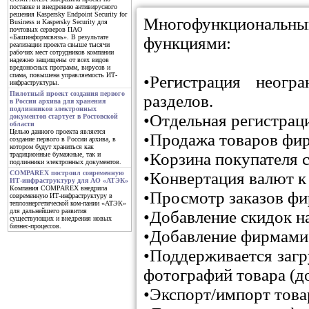
поставке и внедрению антивирусного
решения Kaspersky Endpoint Security for
Многофункциональн
Business и Kaspersky Security для
почтовых серверов ПАО
«Башинформсвязь». В результате
функциями:
реализации проекта свыше тысячи
рабочих мест сотрудников компании
надежно защищены от всех видов
вредоносных программ, вирусов и
спама, повышена управляемость ИТ-
•Регистрация неогр
инфраструктуры.
Пилотный проект создания первого
разделов.
в России архива для хранения
подлинников электронных
•Отдельная регистрац
документов стартует в Ростовской
области
Целью данного проекта является
•Продажа товаров фир
создание первого в России архива, в
котором будут храниться как
•Корзина покупателя с
традиционные бумажные, так и
подлинники электронных документов.
•Конвертация валют к
COMPAREX построил современную
ИТ-инфраструктуру для АО «АТЭК»
Компания COMPAREX внедрила
•Просмотр заказов фи
современную ИТ-инфраструктуру в
теплоэнергетической ком-пании «АТЭК»
для дальнейшего развития
•Добавление скидок на
существующих и внедрения новых
бизнес-процессов.
•Добавление фирмами 
•Поддерживается загр
фотографий товара (до
•Экспорт/импорт товар