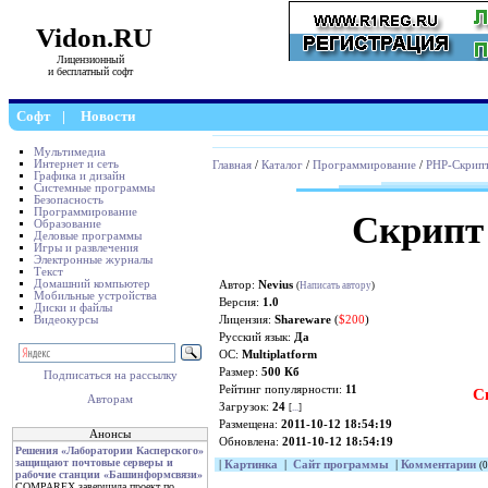
Vidon.RU
Лицензионный
и бесплатный софт
Софт
|
Новости
Мультимедиа
Интернет и сеть
Главная
/
Каталог
/
Программирование
/
PHP-Скрип
Графика и дизайн
Системные программы
Безопасность
Программирование
Скрипт 
Образование
Деловые программы
Игры и развлечения
Электронные журналы
Текст
Домашний компьютер
Автор:
Nevius
(
Написать автору
)
Мобильные устройства
Версия:
1.0
Диски и файлы
Видеокурсы
Лицензия:
Shareware
(
$200
)
Русский язык:
Да
ОС:
Multiplatform
Размер:
500 Кб
Подписаться на рассылку
Рейтинг популярности:
11
С
Авторам
Загрузок:
24
[
...
]
Размещена:
2011-10-12 18:54:19
Анонсы
Обновлена:
2011-10-12 18:54:19
Решения «Лаборатории Касперского»
защищают почтовые серверы и
|
Картинка
|
Сайт программы
|
Комментарии
(0
рабочие станции «Башинформсвязи»
COMPAREX завершила проект по