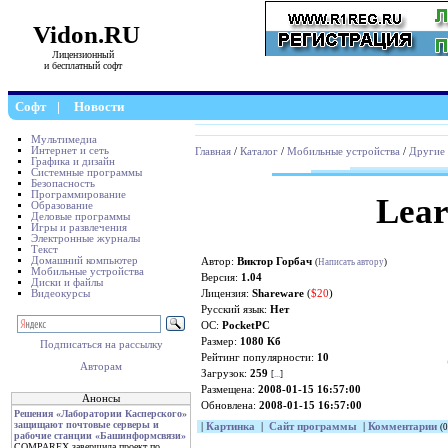
Vidon.RU
Лицензионный
и бесплатный софт
Софт
|
Новости
Мультимедиа
Интернет и сеть
Главная
/
Каталог
/
Мобильные устройства
/
Другие
Графика и дизайн
Системные программы
Безопасность
Программирование
Lear
Образование
Деловые программы
Игры и развлечения
Электронные журналы
Текст
Домашний компьютер
Автор:
Виктор Горбач
(
Написать автору
)
Мобильные устройства
Версия:
1.04
Диски и файлы
Видеокурсы
Лицензия:
Shareware
(
$20
)
Русский язык:
Нет
ОС:
PocketPC
Размер:
1080 Кб
Подписаться на рассылку
Рейтинг популярности:
10
Авторам
Загрузок:
259
[
...
]
Размещена:
2008-01-15 16:57:00
Анонсы
Обновлена:
2008-01-15 16:57:00
Решения «Лаборатории Касперского»
защищают почтовые серверы и
|
Картинка
|
Сайт программы
|
Комментарии
(0
рабочие станции «Башинформсвязи»
COMPAREX завершила проект по