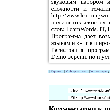
звуковым набором и
сложности и темати
http://www.learni
пользовательские сл
слов: LearnWords, IT,
Программа дает воз
языкам и книг в широ
Регистрация програ
Demo-версии, но и ус
|
Картинка
|
Сайт программы
|
Комментарии
(0
Комментарии к п