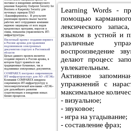
поставке и внедрению антивирусного
решения Kaspersky Endpoint Security for
Learning Words - п
Business и Kaspersky Security для
почтовых серверов ПАО
«Башинформсвязь». В результате
помощью карманного
реализации проекта свыше тысячи
рабочих мест сотрудников компании
лексического запас
надежно защищены от всех видов
вредоносных программ, вирусов и
спама, повышена управляемость ИТ-
языком в устной и 
инфраструктуры.
Пилотный проект создания первого
различные упраж
в России архива для хранения
подлинников электронных
воспроизведение з
документов стартует в Ростовской
области
Целью данного проекта является
делают процесс зап
создание первого в России архива, в
котором будут храниться как
увлекательным.
традиционные бумажные, так и
подлинники электронных документов.
Активное запомина
COMPAREX построил современную
ИТ-инфраструктуру для АО «АТЭК»
Компания COMPAREX внедрила
упражнений с нара
современную ИТ-инфраструктуру в
теплоэнергетической ком-пании «АТЭК»
для дальнейшего развития
максимальное количес
существующих и внедрения новых
бизнес-процессов.
- визуальное;
- звуковое;
- игра на угадывание;
- составление фраз;