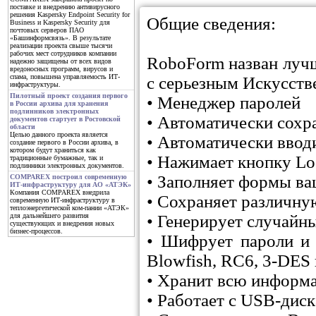
поставке и внедрению антивирусного
решения Kaspersky Endpoint Security for
Общие сведения:
Business и Kaspersky Security для
почтовых серверов ПАО
«Башинформсвязь». В результате
реализации проекта свыше тысячи
рабочих мест сотрудников компании
RoboForm назван луч
надежно защищены от всех видов
вредоносных программ, вирусов и
спама, повышена управляемость ИТ-
с серьезным Искусств
инфраструктуры.
Пилотный проект создания первого
• Менеджер паролей
в России архива для хранения
подлинников электронных
• Автоматически сохр
документов стартует в Ростовской
области
Целью данного проекта является
• Автоматически ввод
создание первого в России архива, в
котором будут храниться как
• Нажимает кнопку Log
традиционные бумажные, так и
подлинники электронных документов.
• Заполняет формы ва
COMPAREX построил современную
ИТ-инфраструктуру для АО «АТЭК»
Компания COMPAREX внедрила
• Сохраняет различну
современную ИТ-инфраструктуру в
теплоэнергетической ком-пании «АТЭК»
• Генерирует случайн
для дальнейшего развития
существующих и внедрения новых
бизнес-процессов.
• Шифрует пароли и 
Blowfish, RC6, 3-DES
• Хранит всю информа
• Работает с USB-дис