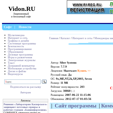
Vidon.RU
Лицензионный
и бесплатный софт
Софт
|
Новости
Мультимедиа
Интернет и сеть
Главная
/
Каталог
/
Интернет и сеть
/
Менеджеры зак
Графика и дизайн
Системные программы
Безопасность
Программирование
Образование
Деловые программы
Игры и развлечения
Электронные журналы
Автор:
Siber Systems
Текст
Домашний компьютер
Версия:
7.7.9
Мобильные устройства
Лицензия:
Shareware
Купить >>
Диски и файлы
Видеокурсы
Русский язык:
Да
ОС:
9x,ME,NT,2k,XP,2003, Seven
Размер:
11 Мб
Рейтинг популярности:
203
Подписаться на рассылку
С
Загрузок:
30860
[
...
]
Авторам
Размещена:
2007-06-22 11:15:06
Обновлена:
2012-07-17 01:03:56
Анонсы
|
Сайт программы
|
Ком
Решения «Лаборатории Касперского»
защищают почтовые серверы и
рабочие станции «Башинформсвязи»
COMPAREX завершила проект по