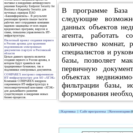
поставке и внедрению антивирусного
решения Kaspersky Endpoint Security for
В программе База 
Business и Kaspersky Security для
почтовых серверов ПАО
«Башинформсвязь». В результате
следующие возможн
реализации проекта свыше тысячи
рабочих мест сотрудников компании
данных объектов нед
надежно защищены от всех видов
вредоносных программ, вирусов и
спама, повышена управляемость ИТ-
агента, работать 
инфраструктуры.
Пилотный проект создания первого
количество комнат, 
в России архива для хранения
подлинников электронных
специалистов и руко
документов стартует в Ростовской
области
Целью данного проекта является
базы, позволяет ма
создание первого в России архива, в
котором будут храниться как
первичную докумен
традиционные бумажные, так и
подлинники электронных документов.
объектах недвижим
COMPAREX построил современную
ИТ-инфраструктуру для АО «АТЭК»
Компания COMPAREX внедрила
фильтрации базы, и
современную ИТ-инфраструктуру в
теплоэнергетической ком-пании «АТЭК»
для дальнейшего развития
формирования необхо
существующих и внедрения новых
бизнес-процессов.
|
Картинка
|
Сайт программы
|
Комментарии
(0