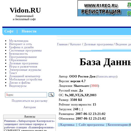
Vidon.RU
Лицензионный
и бесплатный софт
Софт
|
Новости
Мультимедиа
Интернет и сеть
Главная
/
Каталог
/
Деловые программы
/
Ведение д
Графика и дизайн
Системные программы
Безопасность
Программирование
База Данн
Образование
Деловые программы
Игры и развлечения
Электронные журналы
Текст
Домашний компьютер
Автор:
ООО Ростов-Дон
(
Написать автору
)
Мобильные устройства
Версия:
версия 4.7
Диски и файлы
Видеокурсы
Лицензия:
Shareware
(
3900
)
Русский язык:
Да
ОС:
9x,ME,NT,2k,XP,2003
Размер:
3500 Кб
Подписаться на рассылку
Рейтинг популярности:
15
Авторам
Загрузок:
248
[
...
]
Размещена:
2007-06-12 23:21:02
Анонсы
Обновлена:
2007-06-12 23:21:02
Решения «Лаборатории Касперского»
защищают почтовые серверы и
|
Картинка
|
Сайт программы
|
Комментарии
(0
рабочие станции «Башинформсвязи»
COMPAREX завершила проект по