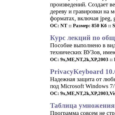
произведений. Создает в
дереву и гравировки на м
форматах, включая jpeg, g
ОС: NT :: Размер: 850 Кб :: 
Курс лекций по общ
Пособие выполнено в вид
технических ВУЗов, име
ОС: 9x,ME,NT,2k,XP,2003 :: Р
PrivacyKeyboard 10.
Надежная защита от люб
под Microsoft Windows 7/
ОС: 9x,ME,NT,2k,XP,2003,Vist
Таблица умножения v
Программа совсем не стр