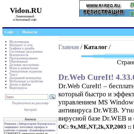
Vidon.RU
Лицензионный
и бесплатный софт
Софт
|
Новости
Мультимедиа
Интернет и сеть
Главная
/
Каталог
/
Графика и дизайн
Системные программы
Безопасность
Программирование
Стран
Образование
Деловые программы
Игры и развлечения
Электронные журналы
Dr.Web CureIt! 4.33
Текст
Домашний компьютер
Мобильные устройства
Dr.Web CureIt! – беспла
Диски и файлы
Видеокурсы
который быстро и эффек
управлением MS Windows
Подписаться на рассылку
антивируса Dr.WEB. Ути
Авторам
вирусной базе Dr.WEB и о
Анонсы
Решения «Лаборатории Касперского»
ОС: 9x,ME,NT,2k,XP,2003 :: Р
защищают почтовые серверы и
рабочие станции «Башинформсвязи»
COMPAREX завершила проект по