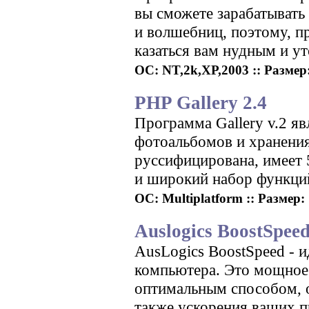
вы сможете зарабатывать
и волшебниц, поэтому, п
казаться вам нудным и у
ОС: NT,2k,XP,2003 :: Размер: 
PHP Gallery 2.4
Программа Gallery v.2 я
фотоальбомов и хранения
руссифицирована, имеет 
и широкий набор функций
ОС: Multiplatform :: Размер: 
Auslogics BoostSpeed
AusLogics BoostSpeed - 
компьютера. Это мощное 
оптимальным способом, о
также ускорения ваших 