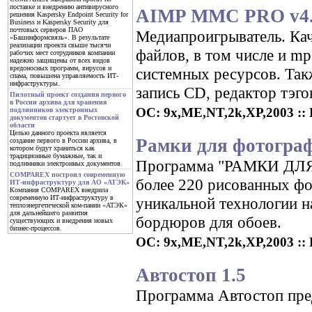
поставке и внедрению антивирусного
AIMP MMC PRO v4.
решения Kaspersky Endpoint Security for
Business и Kaspersky Security для
почтовых серверов ПАО
Медиапроигрыватель. Кач
«Башинформсвязь». В результате
реализации проекта свыше тысячи
файлов, в том числе и m
рабочих мест сотрудников компании
надежно защищены от всех видов
вредоносных программ, вирусов и
системных ресурсов. Такж
спама, повышена управляемость ИТ-
инфраструктуры.
запись CD, редактор тэго
Пилотный проект создания первого
в России архива для хранения
ОС: 9x,ME,NT,2k,XP,2003 :: 
подлинников электронных
документов стартует в Ростовской
области
Целью данного проекта является
Рамки для фотограф
создание первого в России архива, в
котором будут храниться как
традиционные бумажные, так и
Программа "РАМКИ ДЛЯ
подлинники электронных документов.
COMPAREX построил современную
более 220 рисованных фо
ИТ-инфраструктуру для АО «АТЭК»
Компания COMPAREX внедрила
современную ИТ-инфраструктуру в
уникальной технологии н
теплоэнергетической ком-пании «АТЭК»
для дальнейшего развития
бордюров для обоев.
существующих и внедрения новых
бизнес-процессов.
ОС: 9x,ME,NT,2k,XP,2003 :: Р
Автостоп 1.5
Программа Автостоп пре