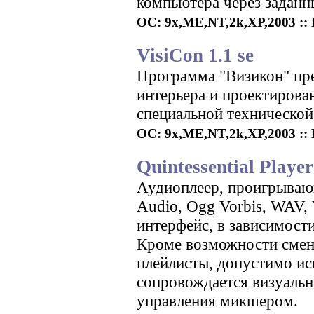
компьютера через заданн
ОС: 9x,ME,NT,2k,XP,2003 :: Р
VisiCon 1.1 se
Программа "Визикон" пре
интерьера и проектирова
специальной технической
ОС: 9x,ME,NT,2k,XP,2003 :: Р
Quintessential Playe
Аудиоплеер, проигрываю
Audio, Ogg Vorbis, WAV,
интерфейс, в зависимост
Кроме возможности смен
плейлисты, допустимо ис
сопровождается визуальн
управления микшером.