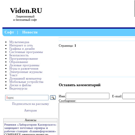
Vidon.RU
Лицензионный
и бесплатный софт
Софт
|
Новости
Мультимедиа
Интернет и сеть
Страница:
1
Графика и дизайн
Системные программы
Безопасность
Программирование
Образование
Деловые программы
Игры и развлечения
Электронные журналы
Текст
Домашний компьютер
Мобильные устройства
Оставить комментарий
Диски и файлы
Видеокурсы
Имя:
E-mail:
Сообщение:
Подписаться на рассылку
Авторам
Анонсы
Решения «Лаборатории Касперского»
защищают почтовые серверы и
рабочие станции «Башинформсвязи»
COMPAREX завершила проект по