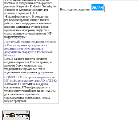
поставке и внедрению антивирусного
решения Kaspersky Endpoint Security for
Код подтверждения:
Business и Kaspersky Security для
почтовых серверов ПАО
«Башинформсвязь». В результате
реализации проекта свыше тысячи
рабочих мест сотрудников компании
надежно защищены от всех видов
вредоносных программ, вирусов и
спама, повышена управляемость ИТ-
инфраструктуры.
Пилотный проект создания первого
в России архива для хранения
подлинников электронных
документов стартует в Ростовской
области
Целью данного проекта является
создание первого в России архива, в
котором будут храниться как
традиционные бумажные, так и
подлинники электронных документов.
COMPAREX построил современную
ИТ-инфраструктуру для АО «АТЭК»
Компания COMPAREX внедрила
современную ИТ-инфраструктуру в
теплоэнергетической ком-пании «АТЭК»
для дальнейшего развития
существующих и внедрения новых
бизнес-процессов.