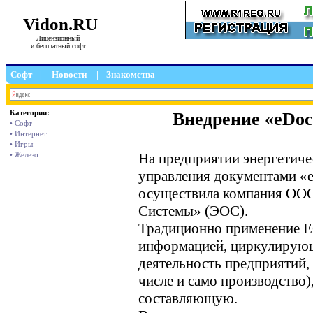
Vidon.RU
Лицензионный
и бесплатный софт
Софт
|
Новости
|
Знакомства
Категории:
Внедрение «eDoc
• Софт
• Интернет
• Игры
На предприятии энергетиче
• Железо
управления документами «e
осуществила компания ООО
Системы» (ЭОС).
Традиционно применение EC
информацией, циркулирующе
деятельность предприятий
числе и само производство
составляющую.