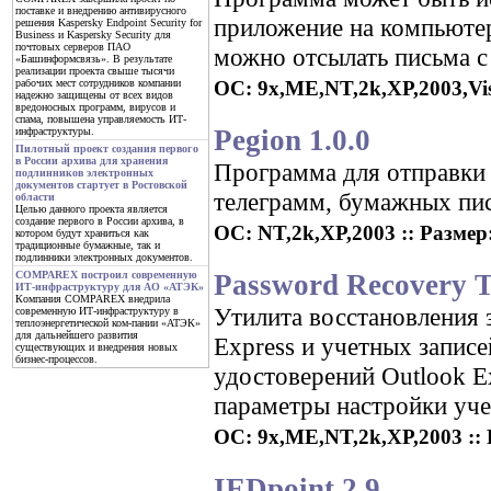
поставке и внедрению антивирусного
приложение на компьютер
решения Kaspersky Endpoint Security for
Business и Kaspersky Security для
почтовых серверов ПАО
можно отсылать письма с
«Башинформсвязь». В результате
реализации проекта свыше тысячи
ОС: 9x,ME,NT,2k,XP,2003,Vist
рабочих мест сотрудников компании
надежно защищены от всех видов
вредоносных программ, вирусов и
спама, повышена управляемость ИТ-
Pegion 1.0.0
инфраструктуры.
Пилотный проект создания первого
в России архива для хранения
Программа для отправки 
подлинников электронных
документов стартует в Ростовской
телеграмм, бумажных пис
области
Целью данного проекта является
создание первого в России архива, в
ОС: NT,2k,XP,2003 :: Размер:
котором будут храниться как
традиционные бумажные, так и
подлинники электронных документов.
Password Recovery To
COMPAREX построил современную
ИТ-инфраструктуру для АО «АТЭК»
Компания COMPAREX внедрила
Утилита восстановления 
современную ИТ-инфраструктуру в
теплоэнергетической ком-пании «АТЭК»
для дальнейшего развития
Express и учетных запис
существующих и внедрения новых
бизнес-процессов.
удостоверений Outlook E
параметры настройки уче
ОС: 9x,ME,NT,2k,XP,2003 :: 
IEDpoint 2.9