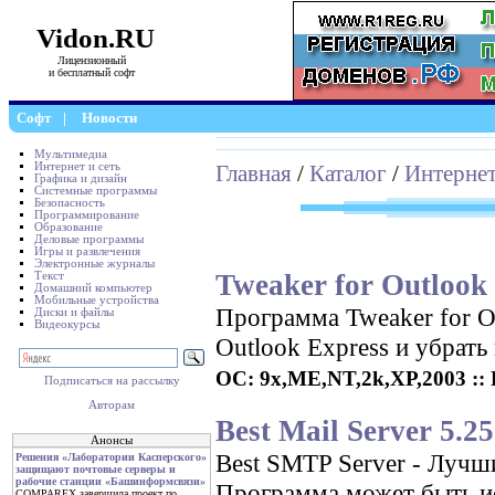
Vidon.RU
Лицензионный
и бесплатный софт
Софт
|
Новости
Мультимедиа
Интернет и сеть
Главная
/
Каталог
/
Интернет
Графика и дизайн
Системные программы
Безопасность
Программирование
Образование
Деловые программы
Игры и развлечения
Электронные журналы
Tweaker for Outlook 
Текст
Домашний компьютер
Мобильные устройства
Программа Tweaker for O
Диски и файлы
Видеокурсы
Outlook Express и убрать
ОС: 9x,ME,NT,2k,XP,2003 :: 
Подписаться на рассылку
Авторам
Best Mail Server 5.25
Анонсы
Best SMTP Server - Луч
Решения «Лаборатории Касперского»
защищают почтовые серверы и
рабочие станции «Башинформсвязи»
Программа может быть и
COMPAREX завершила проект по