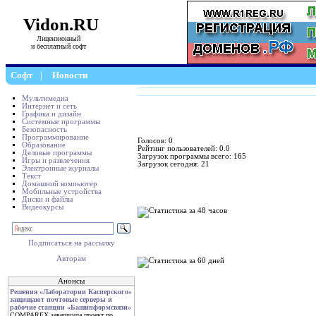
Vidon.RU
Лицензионный
и бесплатный софт
Софт
|
Новости
Мультимедиа
Интернет и сеть
Графика и дизайн
Системные программы
Безопасность
Программирование
Голосов: 0
Образование
Рейтинг пользователей: 0.0
Деловые программы
Загрузок программы всего: 165
Игры и развлечения
Загрузок сегодня: 21
Электронные журналы
Текст
Домашний компьютер
Мобильные устройства
Диски и файлы
Видеокурсы
Подписаться на рассылку
Авторам
Анонсы
Решения «Лаборатории Касперского»
защищают почтовые серверы и
рабочие станции «Башинформсвязи»
COMPAREX завершила проект по