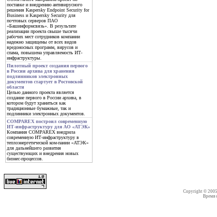
поставке и внедрению антивирусного
решения Kaspersky Endpoint Security for
Business и Kaspersky Security для
почтовых серверов ПАО
«Башинформсвязь». В результате
реализации проекта свыше тысячи
рабочих мест сотрудников компании
надежно защищены от всех видов
вредоносных программ, вирусов и
спама, повышена управляемость ИТ-
инфраструктуры.
Пилотный проект создания первого
в России архива для хранения
подлинников электронных
документов стартует в Ростовской
области
Целью данного проекта является
создание первого в России архива, в
котором будут храниться как
традиционные бумажные, так и
подлинники электронных документов.
COMPAREX построил современную
ИТ-инфраструктуру для АО «АТЭК»
Компания COMPAREX внедрила
современную ИТ-инфраструктуру в
теплоэнергетической ком-пании «АТЭК»
для дальнейшего развития
существующих и внедрения новых
бизнес-процессов.
Copyright © 200
Время со